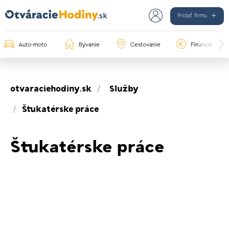
Pridať firmu
Auto-moto
Bývanie
Cestovanie
Financie
otvaraciehodiny.sk
Služby
Štukatérske práce
Štukatérske práce