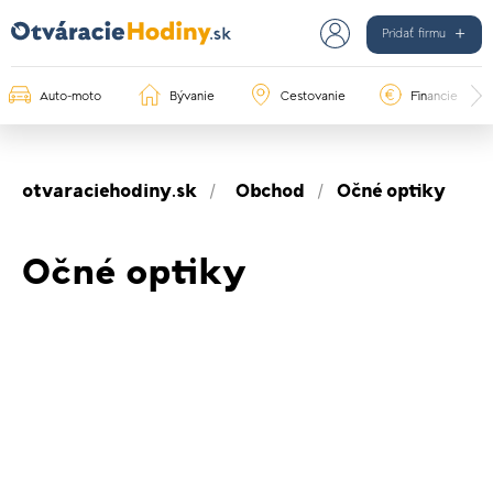
Pridať firmu
Auto-moto
Bývanie
Cestovanie
Financie
otvaraciehodiny.sk
Obchod
Očné optiky
Očné optiky