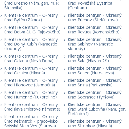
úrad Brezno (Nám. gen. M. R.
úrad Považská Bystrica
Štefánika)
(Centrum)
Klientske centrum - Okresný
Klientske centrum - Okresný
úrad Bytča (Zámok)
úrad Púchov (Štefánikova)
Klientske centrum - Okresný
Klientske centrum - Okresný
úrad Detva (J. G. Tajovského)
úrad Revúca (Komenského)
Klientske centrum - Okresný
Klientske centrum - Okresný
úrad Dolný Kubín (Námestie
úrad Sabinov (Námestie
slobody)
slobody)
Klientske centrum - Okresný
Klientske centrum - Okresný
úrad Galanta (Nová Doba)
úrad Šaľa (Hlavná 2/1)
Klientske centrum - Okresný
Klientske centrum - Okresný
úrad Gelnica (Hlavná)
úrad Senec (Hurbanova)
Klientske centrum - Okresný
Klientske centrum - Okresný
úrad Hlohovec (Jarmočná)
úrad Snina (Partizánska)
Klientske centrum - Okresný
Klientske centrum - Okresný
úrad Humenné (Kukorelliho)
úrad Sobrance (Tyršova)
Klientske centrum - Okresný
Klientske centrum - Okresný
úrad Ilava (Mierové námestie)
úrad Stará Ľubovňa (Nám. gen.
Štefánika 1)
Klientske centrum - Okresný
úrad Kežmarok - pracovisko
Klientske centrum - Okresný
Spišská Stará Ves (Štúrova)
úrad Stropkov (Hlavná)