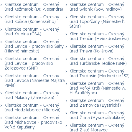
Klientske centrum - Okresný
Klientske centrum - Okresný
úrad Kežmarok (Dr. Alexandra)
úrad Svidník (Sov. hrdinov)
Klientske centrum - Okresný
Klientske centrum - Okresný
úrad Košice (Komenského)
úrad Topoľčany (Námestie Ľ.
Štúra)
Klientske centrum - Okresný
úrad Krupina (ČSA)
Klientske centrum - Okresný
úrad Trenčín (Hviezdoslavova)
Klientske centrum - Okresný
úrad Levice - pracovisko Šahy
Klientske centrum - Okresný
(Hlavné námestie)
úrad Trnava (Kollárova)
Klientske centrum - Okresný
Klientske centrum - Okresný
úrad Levice - pracovisko
úrad Turčianske Teplice (SNP)
Želiezovce (SNP)
Klientske centrum - Okresný
Klientske centrum - Okresný
úrad Tvrdošín (Medvedzie 132)
úrad Levoča (Námestie Majstra
Klientske centrum - Okresný
Pavla)
úrad Veľký Krtíš (Námestie A.
Klientske centrum - Okresný
H. Škultétyho)
úrad Malacky (Záhorácka)
Klientske centrum - Okresný
Klientske centrum - Okresný
úrad Žarnovica (Bystrická)
úrad Medzilaborce (Mierová)
Klientske centrum - Okresný
Klientske centrum - Okresný
úrad Žilina (Vysokoškolákov)
úrad Michalovce - pracovisko
Klientske centrum - Okresný
Veľké Kapušany
úrad Zlaté Moravce