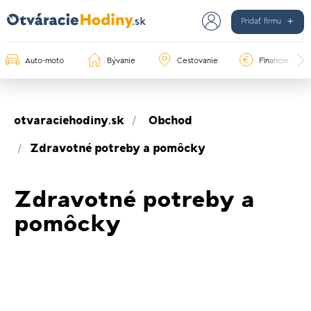
Pridať firmu
Auto-moto
Bývanie
Cestovanie
Financie
otvaraciehodiny.sk
Obchod
Zdravotné potreby a pomôcky
Zdravotné potreby a
pomôcky