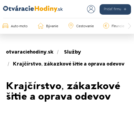
Pridať firmu
Auto-moto
Bývanie
Cestovanie
Financie
otvaraciehodiny.sk
Služby
Krajčírstvo, zákazkové šitie a oprava odevov
Krajčírstvo, zákazkové
šitie a oprava odevov