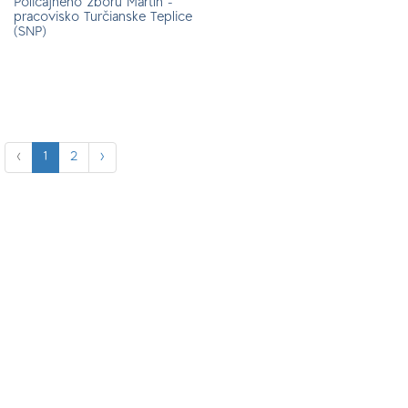
Policajného zboru Martin -
pracovisko Turčianske Teplice
(SNP)
‹
1
2
›