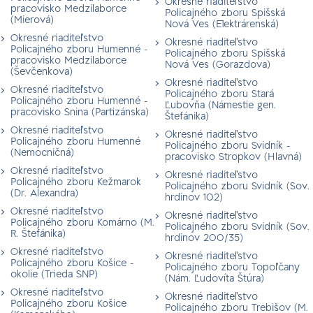
Okresné riaditeľstvo
pracovisko Medzilaborce
Policajného zboru Spišská
(Mierová)
Nová Ves (Elektrárenská)
Okresné riaditeľstvo
Okresné riaditeľstvo
Policajného zboru Humenné -
Policajného zboru Spišská
pracovisko Medzilaborce
Nová Ves (Gorazdova)
(Ševčenkova)
Okresné riaditeľstvo
Okresné riaditeľstvo
Policajného zboru Stará
Policajného zboru Humenné -
Ľubovňa (Námestie gen.
pracovisko Snina (Partizánska)
Štefánika)
Okresné riaditeľstvo
Okresné riaditeľstvo
Policajného zboru Humenné
Policajného zboru Svidník -
(Nemocničná)
pracovisko Stropkov (Hlavná)
Okresné riaditeľstvo
Okresné riaditeľstvo
Policajného zboru Kežmarok
Policajného zboru Svidník (Sov.
(Dr. Alexandra)
hrdinov 102)
Okresné riaditeľstvo
Okresné riaditeľstvo
Policajného zboru Komárno (M.
Policajného zboru Svidník (Sov.
R. Štefánika)
hrdinov 200/35)
Okresné riaditeľstvo
Okresné riaditeľstvo
Policajného zboru Košice -
Policajného zboru Topoľčany
okolie (Trieda SNP)
(Nám. Ľudovíta Štúra)
Okresné riaditeľstvo
Okresné riaditeľstvo
Policajného zboru Košice
Policajného zboru Trebišov (M.