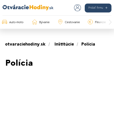
Pridať firmu
Auto-moto
Bývanie
Cestovanie
Financie
otvaraciehodiny.sk
Inštitúcie
Polícia
Polícia