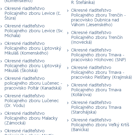
(Komenského)
R. Štefánika)
Okresné riaditeľstvo
Okresné riaditeľstvo
Policajného zboru Levice (Ľ.
Policajného zboru Trenčín -
Štúra)
pracovisko Dubnica nad
Váhom (Jesenského)
Okresné riaditeľstvo
Policajného zboru Levice (Sv.
Okresné riaditeľstvo
Michala)
Policajného zboru Trenčín
(Inovecká)
Okresné riaditeľstvo
Policajného zboru Liptovský
Okresné riaditeľstvo
Mikuláš (Komenského)
Policajného zboru Trnava -
pracovisko Hlohovec (SNP)
Okresné riaditeľstvo
Policajného zboru Liptovský
Okresné riaditeľstvo
Mikuláš (Školská)
Policajného zboru Trnava -
pracovisko Piešťany (Krajinská)
Okresné riaditeľstvo
policajného zboru Lučenec -
Okresné riaditeľstvo
pracovisko Poltár (Kanadská)
Policajného zboru Trnava
(Kollárova)
Okresné riaditeľstvo
Policajného zboru Lučenec
Okresné riaditeľstvo
(Dr. Vodu)
Policajného zboru Trnava
(Starohájska)
Okresné riaditeľstvo
Policajného zboru Malacky
Okresné riaditeľstvo
(Zámocká)
Policajného zboru Veľký Krtíš
(Banícka)
Okresné riaditeľstvo