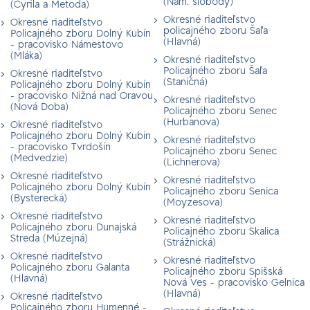
(Nám. slobody)
(Cyrila a Metoda)
Okresné riaditeľstvo
Okresné riaditeľstvo
policajného zboru Šaľa
Policajného zboru Dolný Kubín
(Hlavná)
- pracovisko Námestovo
(Mláka)
Okresné riaditeľstvo
Policajného zboru Šaľa
Okresné riaditeľstvo
(Staničná)
Policajného zboru Dolný Kubín
- pracovisko Nižná nad Oravou
Okresné riaditeľstvo
(Nová Doba)
Policajného zboru Senec
(Hurbanova)
Okresné riaditeľstvo
Policajného zboru Dolný Kubín
Okresné riaditeľstvo
- pracovisko Tvrdošín
Policajného zboru Senec
(Medvedzie)
(Lichnerova)
Okresné riaditeľstvo
Okresné riaditeľstvo
Policajného zboru Dolný Kubín
Policajného zboru Senica
(Bysterecká)
(Moyzesova)
Okresné riaditeľstvo
Okresné riaditeľstvo
Policajného zboru Dunajská
Policajného zboru Skalica
Streda (Múzejná)
(Strážnická)
Okresné riaditeľstvo
Okresné riaditeľstvo
Policajného zboru Galanta
Policajného zboru Spišská
(Hlavná)
Nová Ves - pracovisko Gelnica
(Hlavná)
Okresné riaditeľstvo
Policajného zboru Humenné -