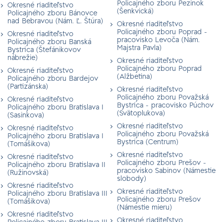
Policajného zboru Pezinok
Okresné riaditeľstvo
(Šenkvická)
Policajného zboru Bánovce
nad Bebravou (Nám. Ľ. Štúra)
Okresné riaditeľstvo
Policajného zboru Poprad -
Okresné riaditeľstvo
pracovisko Levoča (Nám.
Policajného zboru Banská
Majstra Pavla)
Bystrica (Štefánikovov
nábrežie)
Okresné riaditeľstvo
Policajného zboru Poprad
Okresné riaditeľstvo
(Alžbetina)
Policajného zboru Bardejov
(Partizánska)
Okresné riaditeľstvo
Policajného zboru Považská
Okresné riaditeľstvo
Bystrica - pracovisko Púchov
Policajného zboru Bratislava I
(Svätoplukova)
(Sasinkova)
Okresné riaditeľstvo
Okresné riaditeľstvo
Policajného zboru Považská
Policajného zboru Bratislava I
Bystrica (Centrum)
(Tomášikova)
Okresné riaditeľstvo
Okresné riaditeľstvo
Policajného zboru Prešov -
Policajného zboru Bratislava II
pracovisko Sabinov (Námestie
(Ružinovská)
slobody)
Okresné riaditeľstvo
Okresné riaditeľstvo
Policajného zboru Bratislava III
Policajného zboru Prešov
(Tomášikova)
(Námestie mieru)
Okresné riaditeľstvo
Okresné riaditeľstvo