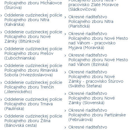
Policajného zboru Nitra -
Policajného zboru Michalovce
pracovisko Zlaté Moravce
(Štúrova)
(Sládkovičova)
Oddelenie cudzineckej polície
Okresné riaditeľstvo
Policajného zboru Nitra
Policajného zboru Nitra
(Kalvárska)
(Piaristická)
Oddelenie cudzineckej polície
Okresné riaditeľstvo
Policajného zboru Nové
Policajného zboru Nové Mesto
Zámky (Bitúnková)
nad Váhom - pracovisko
Myjava (Moravská)
Oddelenie cudzineckej polície
Policajného zboru Prešov
Okresné riaditeľstvo
(Ľubochnianska)
Policajného zboru Nové Mesto
nad Váhom (Bzinská)
Oddelenie cudzineckej polície
Policajného zboru Rimavská
Okresné riaditeľstvo
Sobota (Hviezdoslavova)
Policajného zboru Nové
Zámky - pracovisko Štúrovo
Oddelenie cudzineckej polície
(Svätého Štefana)
Policajného zboru Trenčín
(Jilemnického)
Okresné riaditeľstvo
Policajného zboru Nové
Oddelenie cudzineckej polície
Zámky (Slovenská)
Policajného zboru Trnava
(Paulínska)
Okresné riaditeľstvo
Policajného zboru Partizánske
Oddelenie cudzineckej polície
(Februárová)
Policajného zboru Žilina
(Bánovská cesta)
Okresné riaditeľstvo