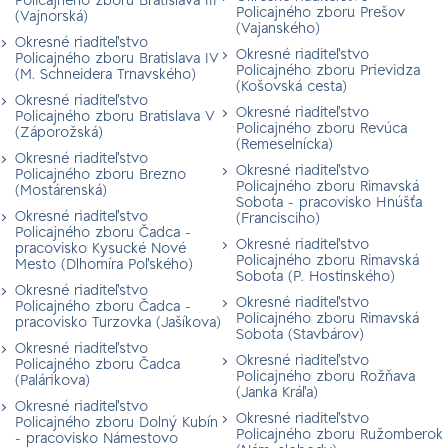
Policajného zboru Bratislava III
Policajného zboru Prešov
(Vajnorská)
(Vajanského)
Okresné riaditeľstvo
Okresné riaditeľstvo
Policajného zboru Bratislava IV
Policajného zboru Prievidza
(M. Schneidera Trnavského)
(Košovská cesta)
Okresné riaditeľstvo
Okresné riaditeľstvo
Policajného zboru Bratislava V
Policajného zboru Revúca
(Záporožská)
(Remeselnícka)
Okresné riaditeľstvo
Okresné riaditeľstvo
Policajného zboru Brezno
Policajného zboru Rimavská
(Mostárenská)
Sobota - pracovisko Hnúšťa
Okresné riaditeľstvo
(Francisciho)
Policajného zboru Čadca -
Okresné riaditeľstvo
pracovisko Kysucké Nové
Policajného zboru Rimavská
Mesto (Dlhomíra Poľského)
Sobota (P. Hostinského)
Okresné riaditeľstvo
Okresné riaditeľstvo
Policajného zboru Čadca -
Policajného zboru Rimavská
pracovisko Turzovka (Jašíkova)
Sobota (Stavbárov)
Okresné riaditeľstvo
Okresné riaditeľstvo
Policajného zboru Čadca
Policajného zboru Rožňava
(Palárikova)
(Janka Kráľa)
Okresné riaditeľstvo
Okresné riaditeľstvo
Policajného zboru Dolný Kubín
Policajného zboru Ružomberok
- pracovisko Námestovo