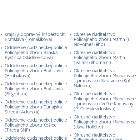
Krajský dopravný inšpektorát
Okresné riaditeľstvo
Bratislava (Tomášikova)
Policajného zboru Martin (L.
Novomeského)
Oddelenie cudzineckej polície
Policajného zboru Banská
Okresné riaditeľstvo
Bystrica (Sládkovičova)
Policajného zboru Martin
(Vajanského nám.)
Oddelenie cudzineckej polície
Policajného zboru Bratislava
Okresné riaditeľstvo
(Hrobákova)
Policajného zboru Michalovce
- pracovisko Sobrance (Kpt.
Oddelenie cudzineckej polície
Nálepku)
Policajného zboru Bratislava
(Regrútska)
Okresné riaditeľstvo
Policajného zboru Michalovce
Oddelenie cudzineckej polície
- pracovisko Veľké Kapušany
Policajného zboru Dunajská
(P. O. Hviezdoslava)
Streda (Adorská)
Okresné riaditeľstvo
Oddelenie cudzineckej polície
Policajného zboru Michalovce
Policajného zboru Košice
(Jána Hollého)
(Trieda SNP)
Okresné riaditeľstvo
Oddelenie cudzineckej polície