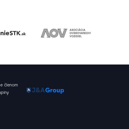
e členom
upiny