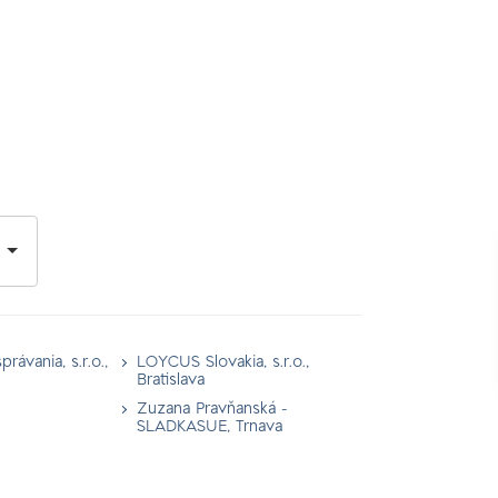
právania, s.r.o.,
LOYCUS Slovakia, s.r.o.,
Bratislava
Zuzana Pravňanská -
SLADKASUE, Trnava