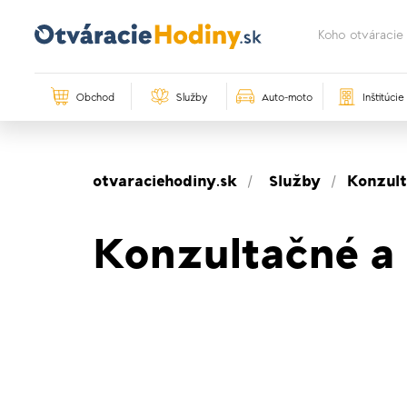
Obchod
Služby
Auto-moto
Inštitúcie
otvaraciehodiny.sk
Služby
Konzult
Konzultačné a