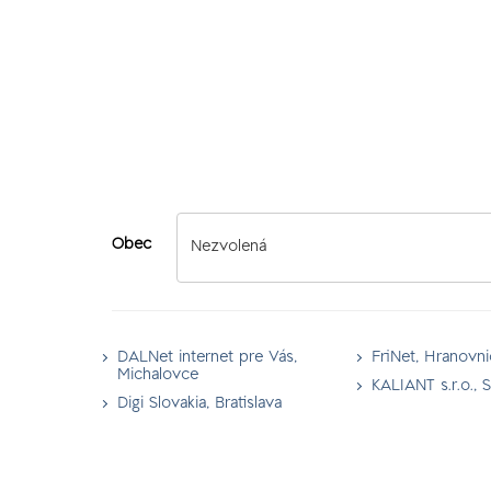
Obec
Nezvolená
DALNet internet pre Vás,
FriNet, Hranovni
Michalovce
KALIANT s.r.o., 
Digi Slovakia, Bratislava