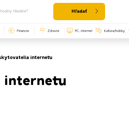
Hľadať
Financie
Zdravie
PC, internet
Kultúra/hobby
skytovatelia internetu
 internetu