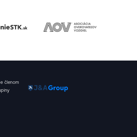
e členom
upiny