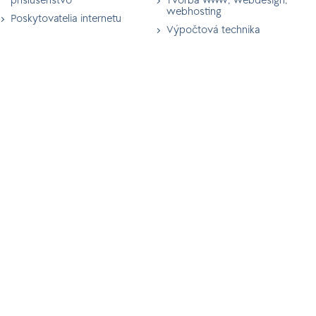
príslušenstvo
Tvorba www, webdesign,
webhosting
Poskytovatelia internetu
Výpočtová technika