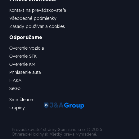
Kontakt na prevádzkovateľa
Všeobecné podmienky
Zásady používania cookies
Odporúčame
Overenie vozidla
Overenie STK
Overenie KM
Prihlasenie auta
HAKA
SeGo
Sme členom
skupiny
Prevádzkovateľ stránky Somnium, s.r.o. ©
2026
OtvaracieHodiny.sk Všetký práva vyhradené.