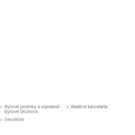
Bytové podniky a stavebné
Realitné kancelárie
bytové družstvá
Geodézia