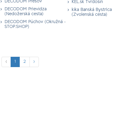
DECODOM Prešov
KEL.sk Tvrdošín
DECODOM Prievidza
kika Banská Bystrica
(Nedožerská cesta)
(Zvolenská cesta)
DECODOM Púchov (Okružná -
STOP.SHOP)
‹
1
2
›