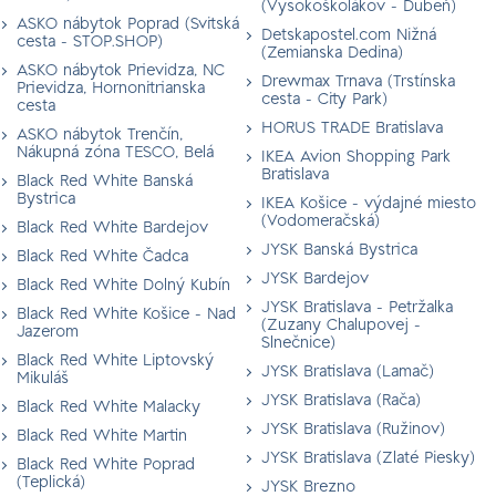
(Vysokoškolákov - Dubeň)
ASKO nábytok Poprad (Svitská
Detskapostel.com Nižná
cesta - STOP.SHOP)
(Zemianska Dedina)
ASKO nábytok Prievidza, NC
Drewmax Trnava (Trstínska
Prievidza, Hornonitrianska
cesta - City Park)
cesta
HORUS TRADE Bratislava
ASKO nábytok Trenčín,
Nákupná zóna TESCO, Belá
IKEA Avion Shopping Park
Bratislava
Black Red White Banská
Bystrica
IKEA Košice - výdajné miesto
(Vodomeračská)
Black Red White Bardejov
JYSK Banská Bystrica
Black Red White Čadca
JYSK Bardejov
Black Red White Dolný Kubín
JYSK Bratislava - Petržalka
Black Red White Košice - Nad
(Zuzany Chalupovej -
Jazerom
Slnečnice)
Black Red White Liptovský
JYSK Bratislava (Lamač)
Mikuláš
JYSK Bratislava (Rača)
Black Red White Malacky
JYSK Bratislava (Ružinov)
Black Red White Martin
JYSK Bratislava (Zlaté Piesky)
Black Red White Poprad
(Teplická)
JYSK Brezno