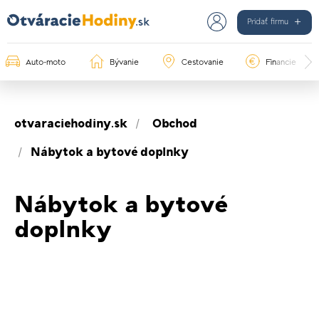
Pridať firmu
Auto-moto
Bývanie
Cestovanie
Financie
otvaraciehodiny.sk
Obchod
Nábytok a bytové doplnky
Nábytok a bytové
doplnky