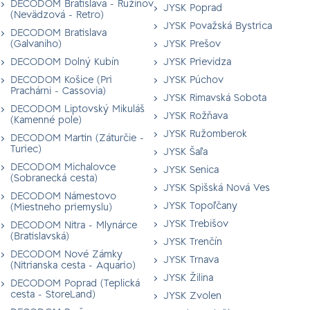
DECODOM Bratislava - Ružinov
JYSK Poprad
(Nevädzová - Retro)
JYSK Považská Bystrica
DECODOM Bratislava
(Galvaniho)
JYSK Prešov
DECODOM Dolný Kubín
JYSK Prievidza
DECODOM Košice (Pri
JYSK Púchov
Prachárni - Cassovia)
JYSK Rimavská Sobota
DECODOM Liptovský Mikuláš
JYSK Rožňava
(Kamenné pole)
JYSK Ružomberok
DECODOM Martin (Záturčie -
Turiec)
JYSK Šaľa
DECODOM Michalovce
JYSK Senica
(Sobranecká cesta)
JYSK Spišská Nová Ves
DECODOM Námestovo
JYSK Topoľčany
(Miestneho priemyslu)
JYSK Trebišov
DECODOM Nitra - Mlynárce
(Bratislavská)
JYSK Trenčín
DECODOM Nové Zámky
JYSK Trnava
(Nitrianska cesta - Aquario)
JYSK Žilina
DECODOM Poprad (Teplická
cesta - StoreLand)
JYSK Zvolen