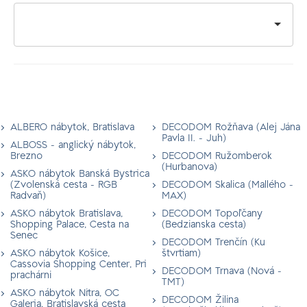
ALBERO nábytok, Bratislava
DECODOM Rožňava (Alej Jána
Pavla II. - Juh)
ALBOSS - anglický nábytok,
Brezno
DECODOM Ružomberok
(Hurbanova)
ASKO nábytok Banská Bystrica
(Zvolenská cesta - RGB
DECODOM Skalica (Mallého -
Radvaň)
MAX)
ASKO nábytok Bratislava,
DECODOM Topoľčany
Shopping Palace, Cesta na
(Bedzianska cesta)
Senec
DECODOM Trenčín (Ku
ASKO nábytok Košice,
štvrtiam)
Cassovia Shopping Center, Pri
DECODOM Trnava (Nová -
prachárni
TMT)
ASKO nábytok Nitra, OC
DECODOM Žilina
Galeria, Bratislavská cesta