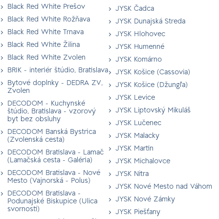
Black Red White Prešov
JYSK Čadca
Black Red White Rožňava
JYSK Dunajská Streda
Black Red White Trnava
JYSK Hlohovec
Black Red White Žilina
JYSK Humenné
Black Red White Zvolen
JYSK Komárno
BRIK - interiér štúdio, Bratislava
JYSK Košice (Cassovia)
Bytové doplnky - DEDRA ZV,
JYSK Košice (Džungľa)
Zvolen
JYSK Levice
DECODOM - Kuchynské
JYSK Liptovský Mikuláš
štúdio, Bratislava - vzorový
byt bez obsluhy
JYSK Lučenec
DECODOM Banská Bystrica
JYSK Malacky
(Zvolenská cesta)
JYSK Martin
DECODOM Bratislava - Lamač
(Lamačská cesta - Galéria)
JYSK Michalovce
DECODOM Bratislava - Nové
JYSK Nitra
Mesto (Vajnorská - Polus)
JYSK Nové Mesto nad Váhom
DECODOM Bratislava -
JYSK Nové Zámky
Podunajské Biskupice (Ulica
svornosti)
JYSK Piešťany