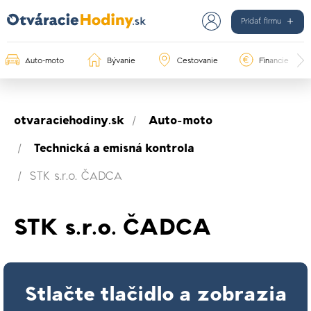
Pridať firmu
Auto-moto
Bývanie
Cestovanie
Financie
otvaraciehodiny.sk
Auto-moto
Technická a emisná kontrola
STK s.r.o. ČADCA
STK s.r.o. ČADCA
Stlačte tlačidlo a zobrazia