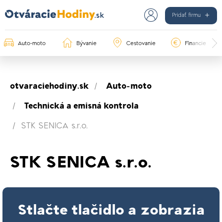
Pridať firmu
Auto-moto
Bývanie
Cestovanie
Financie
otvaraciehodiny.sk
Auto-moto
Technická a emisná kontrola
STK SENICA s.r.o.
STK SENICA s.r.o.
Stlačte tlačidlo a zobrazia