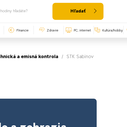
Hľadať
Financie
Zdravie
PC, internet
Kultúra/hobby
chnická a emisná kontrola
STK Sabinov