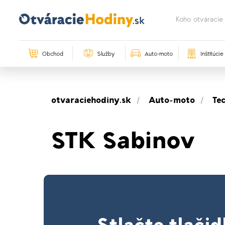
Obchod
Služby
Auto-moto
Inštitúcie
otvaraciehodiny.sk
Auto-moto
Te
STK Sabinov