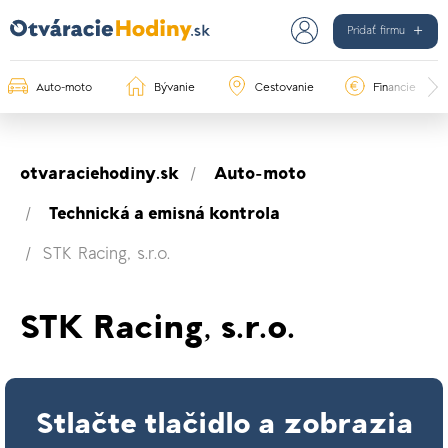
Pridať firmu
Auto-moto
Bývanie
Cestovanie
Financie
otvaraciehodiny.sk
Auto-moto
Technická a emisná kontrola
STK Racing, s.r.o.
STK Racing, s.r.o.
Stlačte tlačidlo a zobrazia