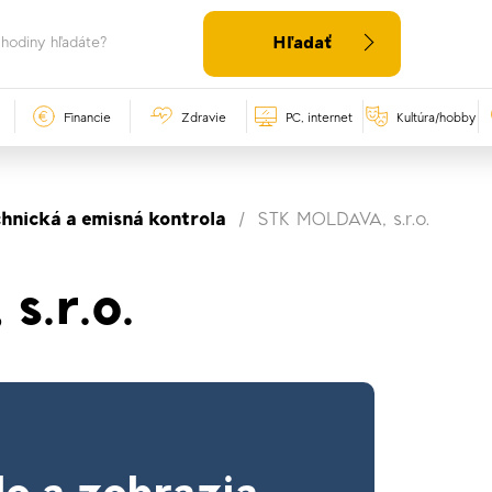
Hľadať
Financie
Zdravie
PC, internet
Kultúra/hobby
chnická a emisná kontrola
STK MOLDAVA, s.r.o.
.r.o.