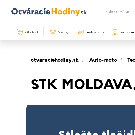
Obchod
Služby
Auto-moto
Inštitúcie
otvaraciehodiny.sk
Auto-moto
Te
STK MOLDAVA, s