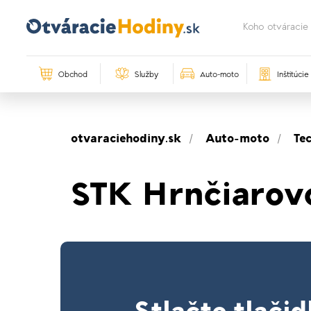
Obchod
Služby
Auto-moto
Inštitúcie
otvaraciehodiny.sk
Auto-moto
Te
STK Hrnčiarovce