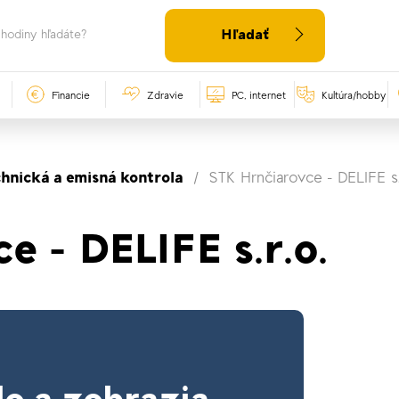
Hľadať
Financie
Zdravie
PC, internet
Kultúra/hobby
chnická a emisná kontrola
STK Hrnčiarovce - DELIFE s.
 - DELIFE s.r.o.