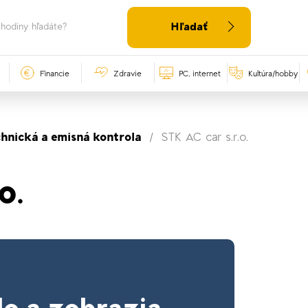
Hľadať
Financie
Zdravie
PC, internet
Kultúra/hobby
chnická a emisná kontrola
STK AC car s.r.o.
o.