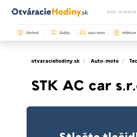
Obchod
Služby
Auto-moto
Inštitúcie
otvaraciehodiny.sk
Auto-moto
Te
STK AC car s.r.