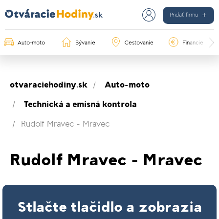
Pridať firmu
Auto-moto
Bývanie
Cestovanie
Financie
otvaraciehodiny.sk
Auto-moto
Technická a emisná kontrola
Rudolf Mravec - Mravec
Rudolf Mravec - Mravec
Stlačte tlačidlo a zobrazia