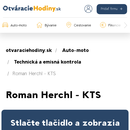
Pridať firmu
Auto-moto
Bývanie
Cestovanie
Financie
otvaraciehodiny.sk
Auto-moto
Technická a emisná kontrola
Roman Herchl - KTS
Roman Herchl - KTS
Stlačte tlačidlo a zobrazia