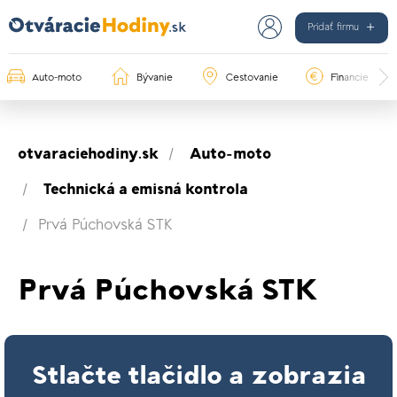
Pridať firmu
Auto-moto
Bývanie
Cestovanie
Financie
otvaraciehodiny.sk
Auto-moto
Technická a emisná kontrola
Prvá Púchovská STK
Prvá Púchovská STK
Stlačte tlačidlo a zobrazia