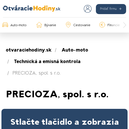
Pridať firmu
Auto-moto
Bývanie
Cestovanie
Financie
otvaraciehodiny.sk
Auto-moto
Technická a emisná kontrola
PRECIOZA, spol. s r.o.
PRECIOZA, spol. s r.o.
Stlačte tlačidlo a zobrazia