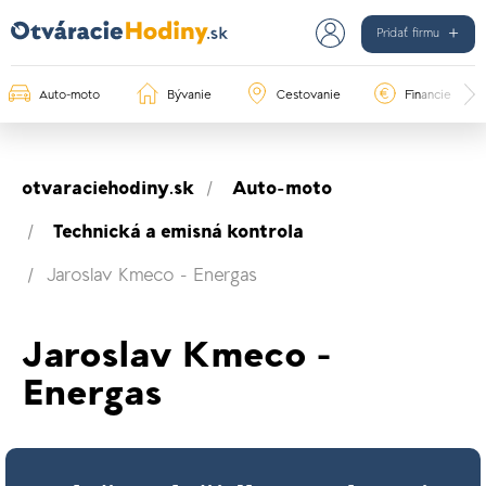
Pridať firmu
Auto-moto
Bývanie
Cestovanie
Financie
otvaraciehodiny.sk
Auto-moto
Technická a emisná kontrola
Jaroslav Kmeco - Energas
Jaroslav Kmeco -
Energas