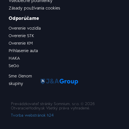
Všeobecné podmienky
Zásady používania cookies
Odporúčame
Overenie vozidla
Overenie STK
Overenie KM
Prihlasenie auta
HAKA
SeGo
Sme členom
skupiny
Prevádzkovateľ stránky Somnium, s.r.o. ©
2026
OtvaracieHodiny.sk Všetký práva vyhradené.
Tvorba webstránok h24