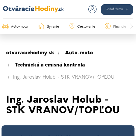
Pridať firmu
Auto-moto
Bývanie
Cestovanie
Financie
otvaraciehodiny.sk
Auto-moto
Technická a emisná kontrola
Ing. Jaroslav Holub - STK VRANOV/TOPĽOU
Ing. Jaroslav Holub -
STK VRANOV/TOPĽOU