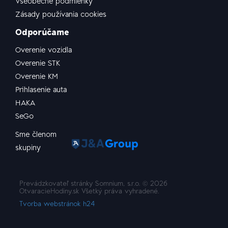
Všeobecné podmienky
Zásady používania cookies
Odporúčame
Overenie vozidla
Overenie STK
Overenie KM
Prihlasenie auta
HAKA
SeGo
Sme členom
skupiny
Prevádzkovateľ stránky Somnium, s.r.o. ©
2026
OtvaracieHodiny.sk Všetký práva vyhradené.
Tvorba webstránok h24