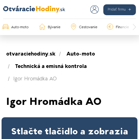
Pridať firmu
Auto-moto
Bývanie
Cestovanie
Financie
otvaraciehodiny.sk
Auto-moto
Technická a emisná kontrola
Igor Hromádka AO
Igor Hromádka AO
Stlačte tlačidlo a zobrazia