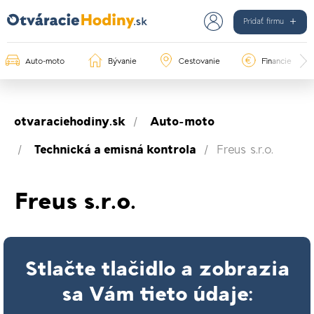
Pridať firmu
Auto-moto
Bývanie
Cestovanie
Financie
otvaraciehodiny.sk
Auto-moto
Technická a emisná kontrola
Freus s.r.o.
Freus s.r.o.
Stlačte tlačidlo a zobrazia
sa Vám tieto údaje: