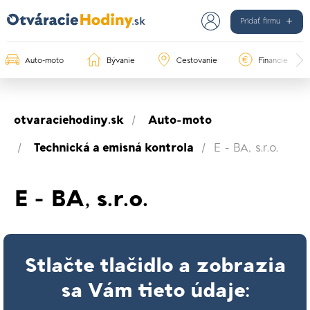
Pridať firmu
Auto-moto
Bývanie
Cestovanie
Financie
otvaraciehodiny.sk
Auto-moto
Technická a emisná kontrola
E - BA, s.r.o.
E - BA, s.r.o.
Stlačte tlačidlo a zobrazia
sa Vám tieto údaje: