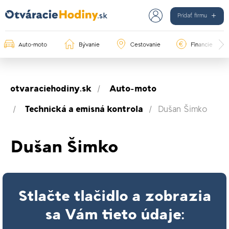
Pridať firmu
Auto-moto
Bývanie
Cestovanie
Financie
otvaraciehodiny.sk
Auto-moto
Technická a emisná kontrola
Dušan Šimko
Dušan Šimko
Stlačte tlačidlo a zobrazia
sa Vám tieto údaje: