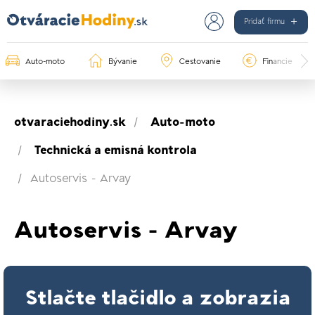
Pridať firmu
Auto-moto
Bývanie
Cestovanie
Financie
otvaraciehodiny.sk
Auto-moto
Technická a emisná kontrola
Autoservis - Arvay
Autoservis - Arvay
Stlačte tlačidlo a zobrazia