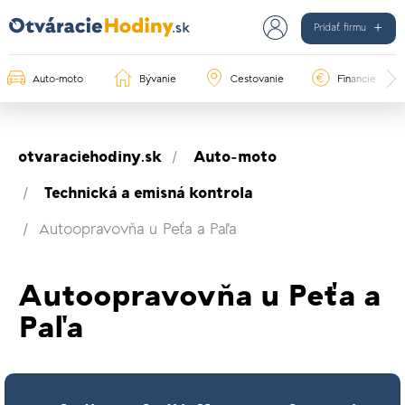
Pridať firmu
Auto-moto
Bývanie
Cestovanie
Financie
otvaraciehodiny.sk
Auto-moto
Technická a emisná kontrola
Autoopravovňa u Peťa a Paľa
Autoopravovňa u Peťa a
Paľa