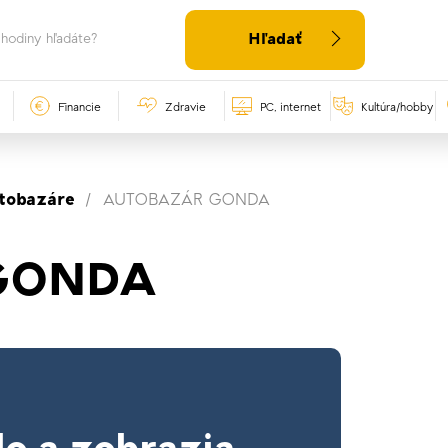
Hľadať
Financie
Zdravie
PC, internet
Kultúra/hobby
tobazáre
AUTOBAZÁR GONDA
GONDA