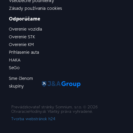
Všeobecné podmienky
Zásady používania cookies
Odporúčame
Overenie vozidla
Overenie STK
Overenie KM
Prihlasenie auta
HAKA
SeGo
Sme členom
skupiny
Prevádzkovateľ stránky Somnium, s.r.o. ©
2026
OtvaracieHodiny.sk Všetký práva vyhradené.
Tvorba webstránok h24