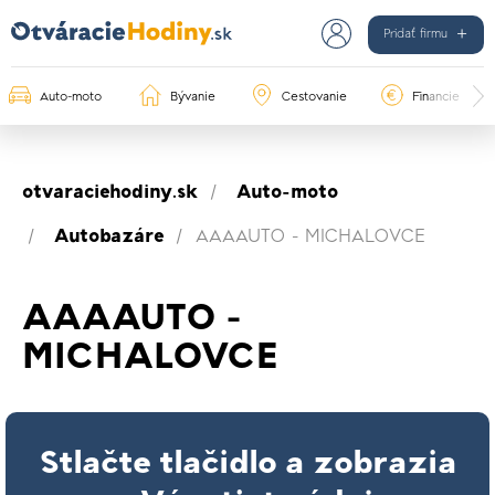
Pridať firmu
Auto-moto
Bývanie
Cestovanie
Financie
otvaraciehodiny.sk
Auto-moto
Autobazáre
AAAAUTO - MICHALOVCE
AAAAUTO -
MICHALOVCE
Stlačte tlačidlo a zobrazia